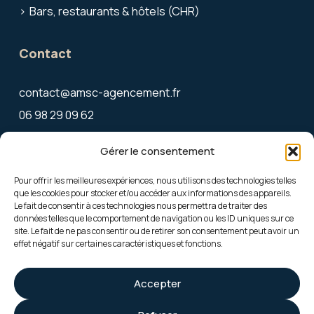
Bars, restaurants & hôtels (CHR)
Contact
contact@amsc-agencement.fr
06 98 29 09 62
27 allée du Château du Ter
Gérer le consentement
56270 Ploemeur
Pour offrir les meilleures expériences, nous utilisons des technologies telles
que les cookies pour stocker et/ou accéder aux informations des appareils.
Le fait de consentir à ces technologies nous permettra de traiter des
Mentions légales
données telles que le comportement de navigation ou les ID uniques sur ce
site. Le fait de ne pas consentir ou de retirer son consentement peut avoir un
effet négatif sur certaines caractéristiques et fonctions.
Accepter
© 2026 AMSC – Tous droits réservés – Mentions légales · Politique de