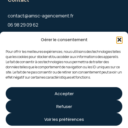
contact@amsc-agencement.fr
06 98 29 09 62
27 allée du Château du Ter
Gérer le consentement
56270 Ploemeur
Pour offrir les meilleures expériences, nous utilisons des technologies telles
que les cookies pour stocker et/ou accéder aux informations des appareils.
Le fait de consentir à ces technologies nous permettra de traiter des
Mentions légales
données telles que le comportement de navigation ou les ID uniques sur ce
site. Le fait de ne pas consentir ou de retirer son consentement peut avoir un
effet négatif sur certaines caractéristiques et fonctions.
Accepter
© 2026 AMSC – Tous droits réservés – Mentions légales · Politique de
Refuser
confidentialité · Cookies – By
Pois Chiche Design
et
La Coquille Web
Voir les préférences